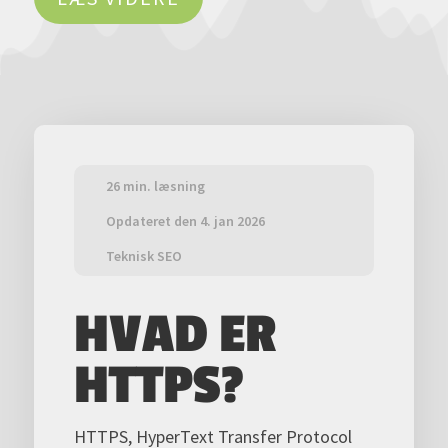
26 min. læsning
Opdateret den
4. jan 2026
Teknisk SEO
HVAD ER
HTTPS?
HTTPS, HyperText Transfer Protocol