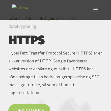
Citona
»
Viden
»
SEO guide
»
HTTPS
datakryptering
HTTPS
HyperText Transfer Protocol Secure (HTTPS) er en
sikker version af HTTP. Google favoriserer
websites der er sikre og et skift til HTTPS kan
både bidrage til en bedre brugeroplevelse og SEO-
mæssige fordele, så som et boost i
søgeresultaterne.
LÆS VIDERE