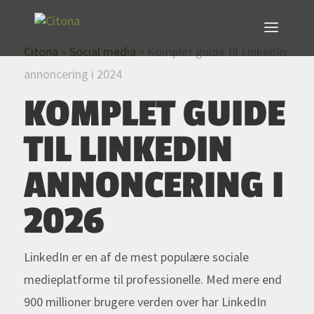
Citona
»
Social media
»
Komplet guide til LinkedIn
annoncering i 2024
KOMPLET GUIDE
TIL LINKEDIN
ANNONCERING I
2026
LinkedIn er en af de mest populære sociale
medieplatforme til professionelle. Med mere end
900 millioner brugere verden over har LinkedIn